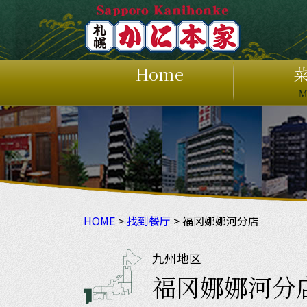
Home
M
ホ
HOME
>
找到餐厅
> 福冈娜娜河分店
九州地区
福冈娜娜河分