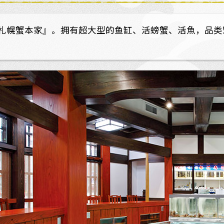
札幌蟹本家』。拥有超大型的鱼缸、活螃蟹、活魚，品类