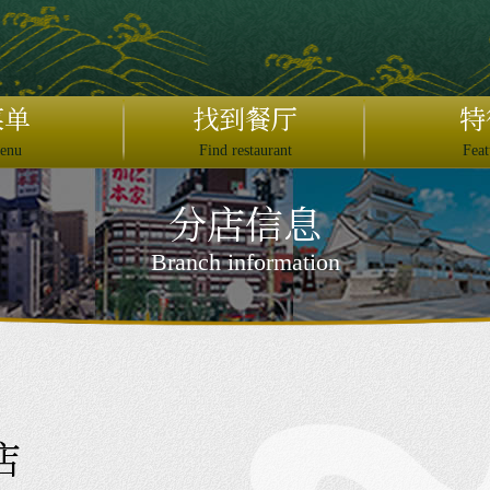
日本語
English
菜单
找到餐厅
特
繁體中文
enu
Find restaurant
Feat
简体中文
分店信息
JAPAN DOMESTIC USER ONLY
×
Branch information
ットペッパーオンライン予約
ぐるなびオンライン予約
予約する
2名
店