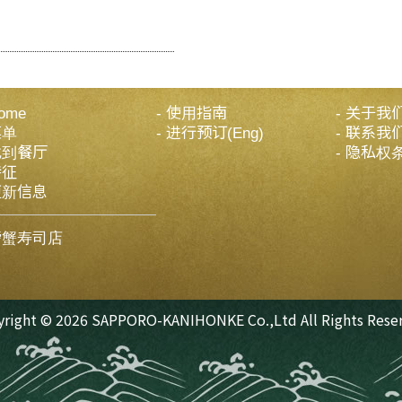
ome
使用指南
关于我
菜单
进行预订(Eng)
联系我
找到餐厅
隐私权
特征
更新信息
螃蟹寿司店
yright ©
2026
SAPPORO-KANIHONKE Co.,
Ltd All Rights Rese