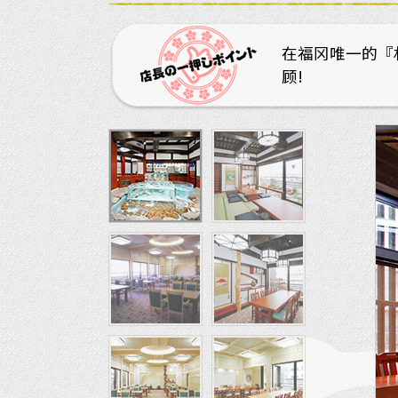
在福冈唯一的『
顾!