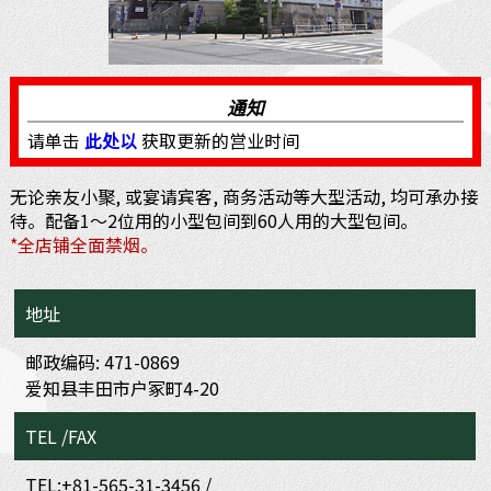
通知
请单击
此处以
获取更新的営业时间
无论亲友小聚, 或宴请宾客, 商务活动等大型活动, 均可承办接
待。配备1～2位用的小型包间到60人用的大型包间。
*全店铺全面禁烟。
地址
邮政编码: 471-0869
爱知县丰田市户冢町4-20
TEL /FAX
TEL:+81-565-31-3456 /