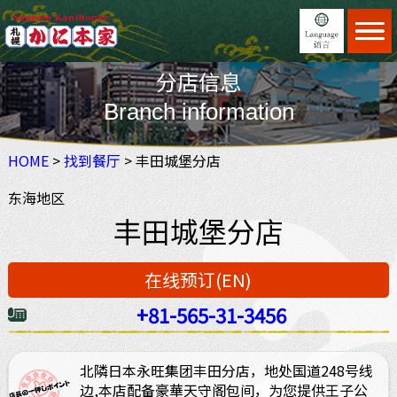
Home
分店信息
菜单
日本語
Menu
Branch information
找到餐厅
English
Find restaurant
HOME
>
找到餐厅
特征
> 丰田城堡分店
繁體中文
JAPAN DOMESTIC USER ONLY
Feature
东海地区
进行预订(Eng)
简体中文
ホットペッパーオンライン予約
丰田城堡分店
Reservation
×
予約する
更新信息
News
在线预订(EN)
使用指南
Guide
+81-565-31-3456
2名
关于我们
About us
北隣日本永旺集团丰田分店，地处国道248号线
边,本店配备豪華天守阁包间，为您提供王子公