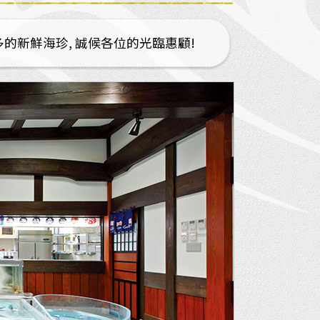
多的新鮮海珍, 誠候各位的光臨惠顧!