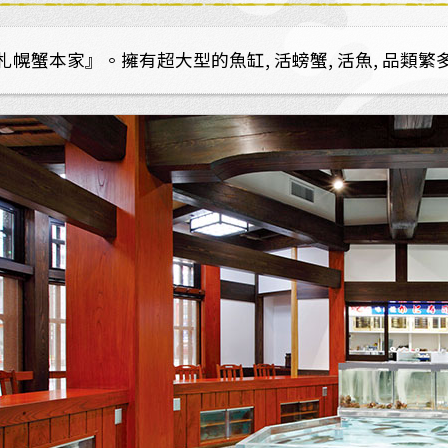
幌蟹本家』。擁有超大型的魚缸, 活螃蟹, 活魚, 品類繁