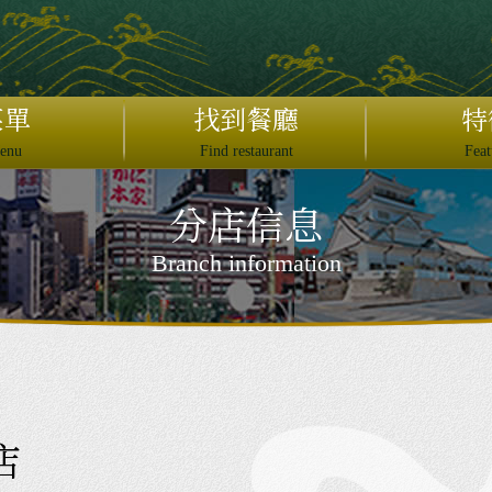
日本語
English
菜單
找到餐廳
特
繁體中文
enu
Find restaurant
Feat
简体中文
分店信息
JAPAN DOMESTIC USER ONLY
×
Branch information
ットペッパーオンライン予約
ぐるなびオンライン予約
予約する
2名
店