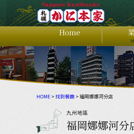
Home
M
ホ
HOME
>
找到餐廳
> 福岡娜娜河分店
九州地區
福岡娜娜河分