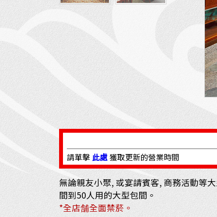
請單擊
此處
獲取更新的營業時間
無論親友小聚, 或宴請賓客, 商務活動等
間到50人用的大型包間。
*全店舗全面禁菸。