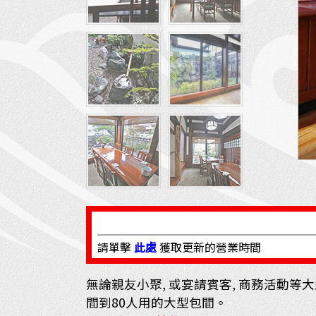
請單擊
此處
獲取更新的營業時間
無論親友小聚, 或宴請賓客, 商務活動等
間到80人用的大型包間。