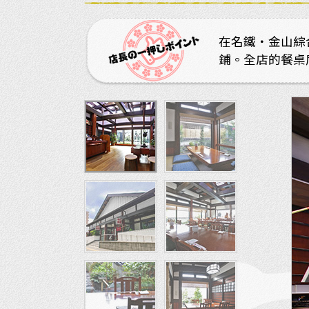
在名鐵・金山綜
鋪。全店的餐桌