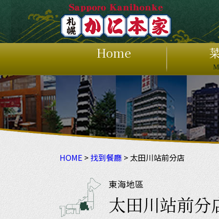
Home
M
ホ
HOME
>
找到餐廳
> 太田川站前分店
東海地區
太田川站前分