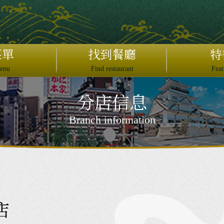
日本語
English
菜單
找到餐廳
特
繁體中文
enu
Find restaurant
Feat
简体中文
分店信息
JAPAN DOMESTIC USER ONLY
×
Branch information
ットペッパーオンライン予約
ぐるなびオンライン予約
予約する
2名
店