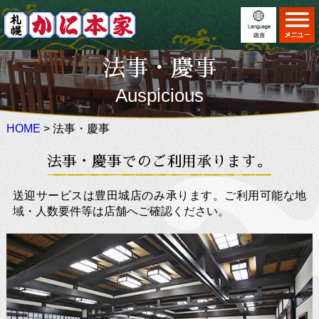
ホーム
Home
法事・慶事
お料理
日本語
Menu
Auspicious
店舗案内
English
Locations
HOME
> 法事・慶事
こだわり
繁體中文
Feature
法事・慶事でのご利用承ります。
イベント
简体中文
Event
法事・慶事
送迎サービスは豊田城店のみ承ります。ご利用可能な地
×
Auspicious
域・人数要件等は店舗へご確認ください。
お知らせ
Information
かに寿司 販売情報
ご利用案内
Information