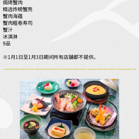
焗烤蟹肉
精选炸螃蟹壳
蟹肉海蕴
蟹肉粗卷寿司
蟹汁
冰淇淋
9品
※1月1日至1月3日期间所有店舗都不提供。