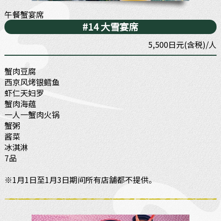
午餐蟹宴席
#14 大雪宴席
5,500日元(含税)/人
蟹肉豆腐
西京风烤银鳕鱼
虾仁天妇罗
蟹肉海蕴
一人一蟹肉火锅
蟹粥
酱菜
冰淇淋
7品
※1月1日至1月3日期间所有店舗都不提供。