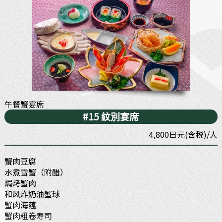
午餐蟹宴席
#15 紋別宴席
4,800日元(含税)/人
蟹肉豆腐
水煮雪蟹（附醋）
焗烤蟹肉
和风炸奶油蟹球
蟹肉海蕴
蟹肉粗卷寿司