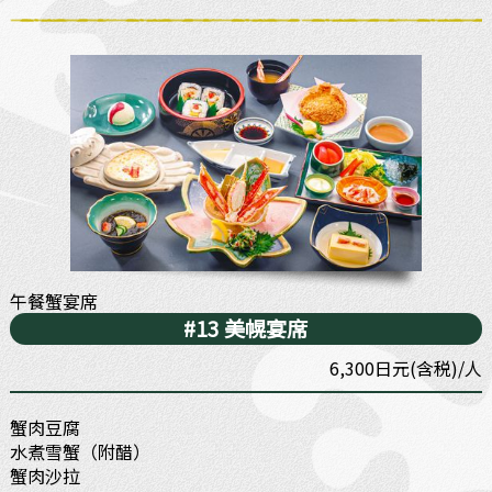
午餐蟹宴席
#13 美幌宴席
6,300日元(含税)/人
蟹肉豆腐
水煮雪蟹（附醋）
蟹肉沙拉