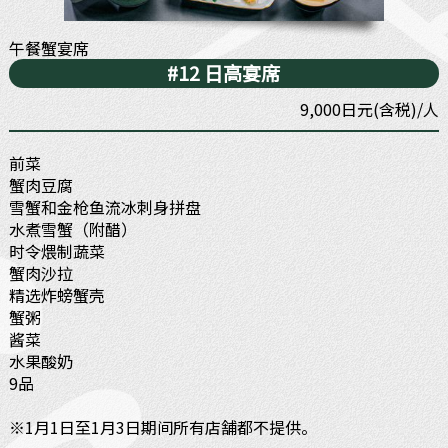
午餐蟹宴席
#12 日高宴席
9,000日元(含税)/人
前菜
蟹肉豆腐
雪蟹和金枪鱼流冰刺身拼盘
水煮雪蟹（附醋）
时令煨制蔬菜
蟹肉沙拉
精选炸螃蟹壳
蟹粥
酱菜
水果酸奶
9品
※1月1日至1月3日期间所有店舗都不提供。