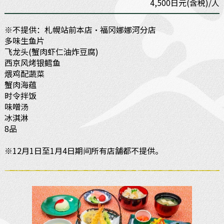
4,500日元(含税)/人
※不提供：札幌站前本店・福冈娜娜河分店
多味生鱼片
飞龙头(蟹肉虾仁油炸豆腐)
西京风烤银鳕鱼
煨鸡配蔬菜
蟹肉海蕴
时令拌饭
味噌汤
冰淇淋
8品
※12月1日至1月4日期间所有店舗都不提供。