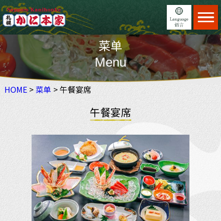
Home
菜单
菜单
日本語
Menu
Menu
找到餐厅
English
Find restaurant
HOME
>
菜单
> 午餐宴席
特征
繁體中文
Feature
午餐宴席
进行预订(Eng)
简体中文
Reservation
×
更新信息
News
使用指南
Guide
关于我们
About us