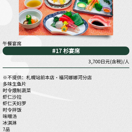
午餐宴席
#17 杉宴席
3,700日元(含税)/人
※不提供：札幌站前本店・福冈娜娜河分店
多味生鱼片
时令煨制蔬菜
虾仁沙拉
虾仁天妇罗
时令拌饭
味噌汤
冰淇淋
7品