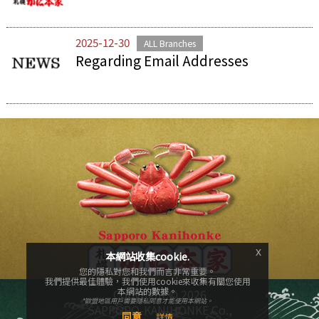
2025-12-30
ALL Branches
Regarding Email Addresses
x
本網站收集cookie.
您的隱私對您和我們而言非常重要。
我們提供最佳體驗，我們使用cookie來收集有關您使用
本網站的數據。
Copyright ©
2026
*歐盟地區用戶需要隱私同意才能使用本網站。
SAPPORO-KANIHONKE Co.,
同意
詳情