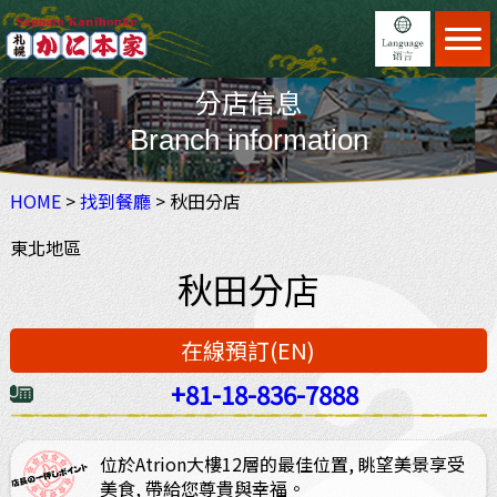
Home
分店信息
菜單
日本語
Menu
Branch information
找到餐廳
English
Find restaurant
HOME
>
找到餐廳
特徵
> 秋田分店
繁體中文
JAPAN DOMESTIC USER ONLY
Feature
東北地區
進行預訂(Eng)
简体中文
ホットペッパーオンライン予約
秋田分店
Reservation
×
予約する
更新信息
News
在線預訂(EN)
使用指南
Guide
+81-18-836-7888
2名
關於我們
About us
位於Atrion大樓12層的最佳位置, 眺望美景享受
美食, 帶給您尊貴與幸福。